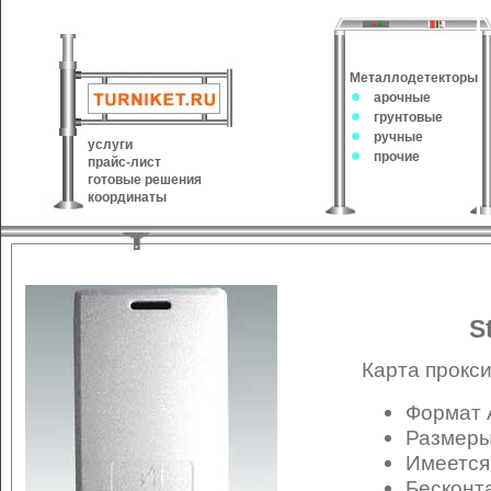
Металлодетекторы
арочные
грунтовые
ручные
услуги
прочие
прайс-лист
готовые решения
координаты
S
Карта прокс
Формат 
Размеры 
Имеется
Бесконт