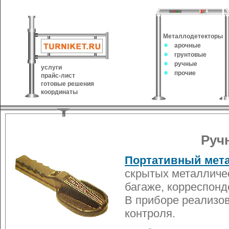
Металлодетекторы
арочные
грунтовые
ручные
услуги
прочие
прайс-лист
готовые решения
координаты
Руч
Портативный мета
скрытых металличес
багаже, корреспонд
В приборе реализо
контроля.