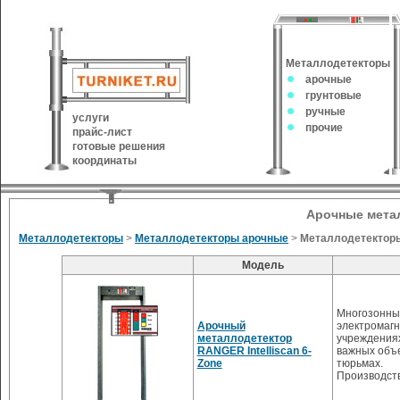
Металлодетекторы
арочные
грунтовые
ручные
услуги
прочие
прайс-лист
готовые решения
координаты
Арочные мета
Металлодетекторы
>
Металлодетекторы арочные
>
Металлодетектор
Модель
Многозонны
Арочный
электромагн
металлодетектор
учреждениях
RANGER Intelliscan 6-
важных объе
Zone
тюрьмах.
Производст