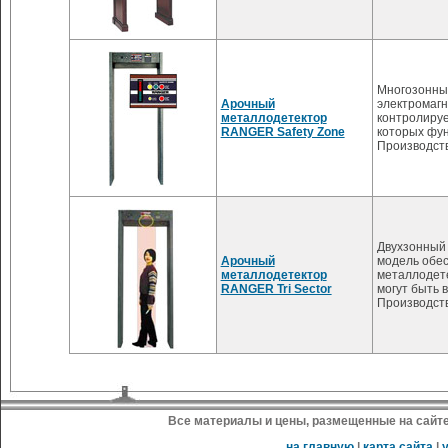
Многозонны
Арочный
электромагн
металлодетектор
контролиру
RANGER Safety Zone
которых фун
Производст
Двухзонный 
Арочный
модель обес
металлодетектор
металлодете
RANGER Tri Sector
могут быть 
Производст
Все материалы и цены, размещенные на сайте
на главную
|
карта сайта
|