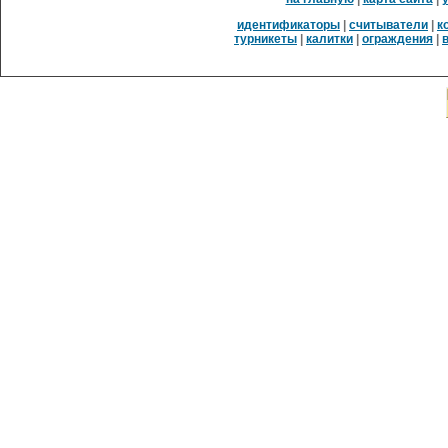
идентификаторы
|
считыватели
|
к
турникеты
|
калитки
|
ограждения
|