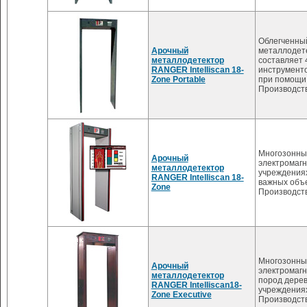
Облегченный 
Арочный
металлодете
металлодетектор
составляет 
RANGER Intelliscan 18-
инструменто
Zone Portable
при помощи
Производст
Многозонны
Арочный
электромагн
металлодетектор
учреждениях
RANGER Intelliscan 18-
важных объе
Zone
Производст
Многозонны
Арочный
электромагн
металлодетектор
пород дерев
RANGER Intelliscan18-
учреждениях
Zone Executive
Производст