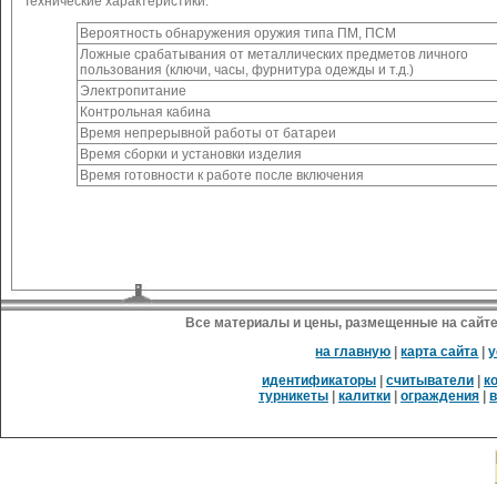
Технические характеристики:
Вероятность обнаружения оружия типа ПМ, ПСМ
Ложные срабатывания от металлических предметов личного
пользования (ключи, часы, фурнитура одежды и т.д.)
Электропитание
Контрольная кабина
Время непрерывной работы от батареи
Время сборки и установки изделия
Время готовности к работе после включения
Все материалы и цены, размещенные на сайте
на главную
|
карта сайта
|
у
идентификаторы
|
считыватели
|
к
турникеты
|
калитки
|
ограждения
|
в