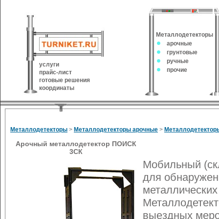
Металлодетекторы
арочные
грунтовые
ручные
услуги
прочие
прайс-лист
готовые решения
координаты
Металлодетекторы
>
Металлодетекторы арочные
>
Металлодетектор
Арочный металлодетектор ПОИСК
3СК
Мобильный (ск
для обнаружен
металлических
Металлодетект
выездных меро