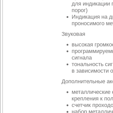
для индикации 
порог)
Индикация на д
проносимого ме
Звуковая
высокая громко
программируемы
сигнала
тональность си
в зависимости 
Дополнительные ак
металлические 
крепления к по
счетчик проход
набор металлич