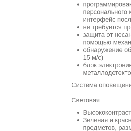
программирован
персонального 
интерфейс пос
не требуется п
защита от неса
помощью механи
обнаружение об
15 м/с)
блок электрони
металлодетект
Система оповещени
Световая
Высококонтрас
Зеленая и крас
предметов, раз