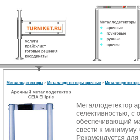
Металлодетекторы
арочные
грунтовые
ручные
услуги
прочие
прайс-лист
готовые решения
координаты
Металлодетекторы
>
Металлодетекторы арочные
>
Металлодетектор
Арочный металлодетектор
CEIA Elliptic
Металлодетектор ар
селективностью, с 
обеспечивающий ма
свести к минимуму
Рекомендуется для 