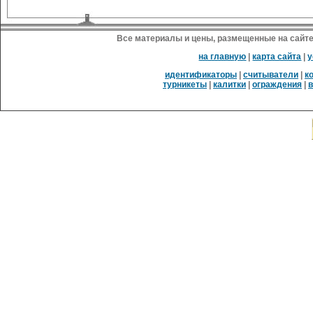
Все материалы и цены, размещенные на сайте
на главную
|
карта сайта
|
у
идентификаторы
|
считыватели
|
к
турникеты
|
калитки
|
ограждения
|
в