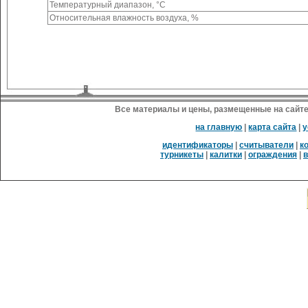
Температурный диапазон, °С
Относительная влажность воздуха, %
Все материалы и цены, размещенные на сайте
на главную
|
карта сайта
|
у
идентификаторы
|
считыватели
|
к
турникеты
|
калитки
|
ограждения
|
в