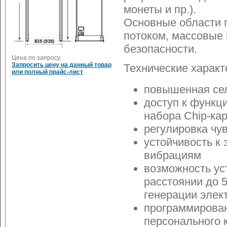
монеты и пр.).
Основные области 
потоком, массовые
безопасности.
Цена по запросу.
Запросить цену на данный товар
Технические характ
или полный прайс-лист
повышенная се
доступ к функц
набора Chip-ка
регулировка чу
устойчивость к
вибрациям
возможность ус
расстоянии до 
генерации элек
программирован
персонального 