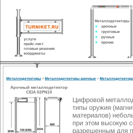
Металлодетекторы
арочные
грунтовые
ручные
услуги
прочие
прайс-лист
готовые решения
координаты
Металлодетекторы
>
Металлодетекторы арочные
>
Металлодетектор
Арочный металлодетектор
CEIA 02PN10
Цифровой металлод
типы оружия (магни
материалов) небол
при этом высокую с
разрешенным для пр