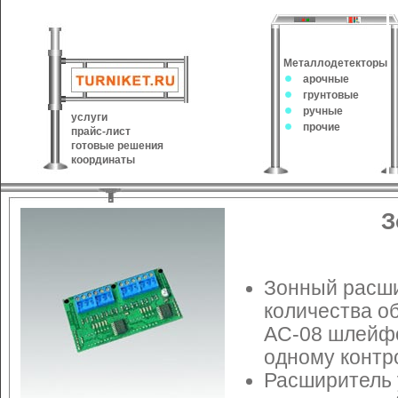
Металлодетекторы
арочные
грунтовые
ручные
услуги
прочие
прайс-лист
готовые решения
координаты
З
Зонный расши
количества о
AC-08 шлейфо
одному контр
Расширитель 