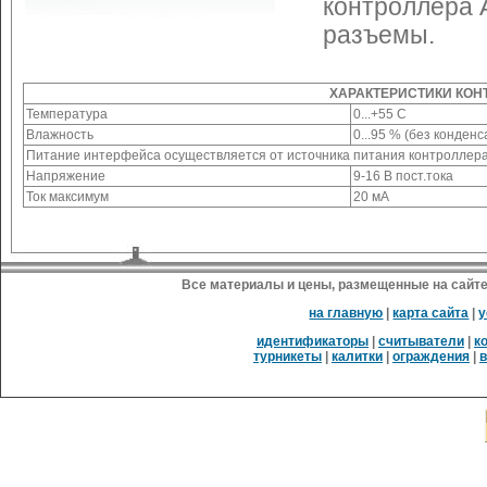
контроллера 
разъемы.
ХАРАКТЕРИСТИКИ КОН
Температура
0...+55 C
Влажность
0...95 % (без конденс
Питание интерфейса осуществляется от источника питания контроллера
Напряжение
9-16 В пост.тока
Ток максимум
20 мA
Все материалы и цены, размещенные на сайте
на главную
|
карта сайта
|
у
идентификаторы
|
считыватели
|
к
турникеты
|
калитки
|
ограждения
|
в