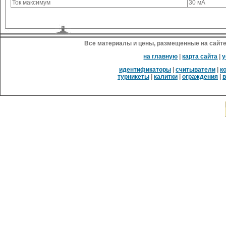
Ток максимум
30 мA
Все материалы и цены, размещенные на сайте
на главную
|
карта сайта
|
у
идентификаторы
|
считыватели
|
к
турникеты
|
калитки
|
ограждения
|
в