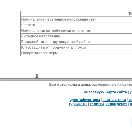
Т
Номинальное переменное напряжение сети
Частота
Номинальный потребляемый от сети ток
Выходное напряжение
Выходной ток при круглосуточной работе
Класс защиты от поражения эл. током
Габаритные размеры
Все материалы и цены, размещенные на сайте
на главную
|
карта сайта
|
у
идентификаторы
|
считыватели
|
к
турникеты
|
калитки
|
ограждения
|
в