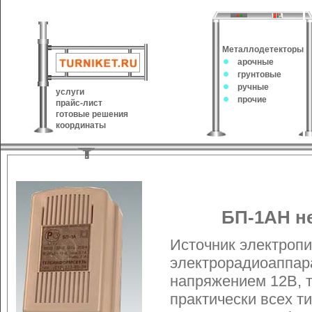
Металлодетекторы
арочные
грунтовые
ручные
услуги
прочие
прайс-лист
готовые решения
координаты
БП-1АН н
Источник электроп
электрорадиоаппа
напряжением 12В, т
практически всех т